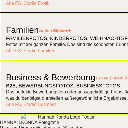
Alle FS
,
Studio Erotik
Familien
zu den Bildern
FAMILIENFOTOS
,
KINDERFOTOS
,
WEIHNACHTS
Fotos mit der ganzen Familie. Das sind die schönsten Erinne
Alle FS
,
Studio Familien
Business & Bewerbung
zu den Bildern
B2B
,
BEWERBUNGSFOTOS
,
BUSINESSFOTOS
Das perfekte Bewerbungsfoto oder aussagekräftige Fotos fü
was du benötigst & erstellen außergewöhnliche Ergebnisse.
Alle FS
,
Studio Business
HANNAH.KONDA Fotografie
Paar- und Hochzeitsfotografie Düsseldorf