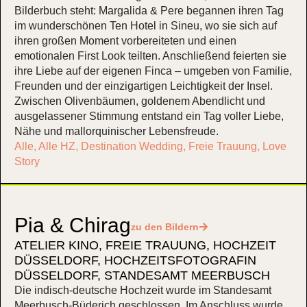
Bilderbuch steht: Margalida & Pere begannen ihren Tag
im wunderschönen Ten Hotel in Sineu, wo sie sich auf
ihren großen Moment vorbereiteten und einen
emotionalen First Look teilten. Anschließend feierten sie
ihre Liebe auf der eigenen Finca – umgeben von Familie,
Freunden und der einzigartigen Leichtigkeit der Insel.
Zwischen Olivenbäumen, goldenem Abendlicht und
ausgelassener Stimmung entstand ein Tag voller Liebe,
Nähe und mallorquinischer Lebensfreude.
Alle
,
Alle HZ
,
Destination Wedding
,
Freie Trauung
,
Love
Story
Pia & Chirag
zu den Bildern
ATELIER KINO
,
FREIE TRAUUNG
,
HOCHZEIT
DÜSSELDORF
,
HOCHZEITSFOTOGRAFIN
DÜSSELDORF
,
STANDESAMT MEERBUSCH
Die indisch-deutsche Hochzeit wurde im Standesamt
Meerbusch-Büderich geschlossen. Im Anschluss wurde