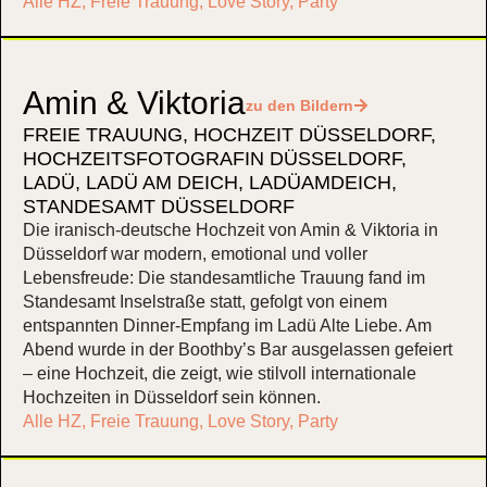
Alle HZ
,
Freie Trauung
,
Love Story
,
Party
Amin & Viktoria
zu den Bildern
FREIE TRAUUNG
,
HOCHZEIT DÜSSELDORF
,
HOCHZEITSFOTOGRAFIN DÜSSELDORF
,
LADÜ
,
LADÜ AM DEICH
,
LADÜAMDEICH
,
STANDESAMT DÜSSELDORF
Die iranisch-deutsche Hochzeit von Amin & Viktoria in
Düsseldorf war modern, emotional und voller
Lebensfreude: Die standesamtliche Trauung fand im
Standesamt Inselstraße statt, gefolgt von einem
entspannten Dinner-Empfang im Ladü Alte Liebe. Am
Abend wurde in der Boothby’s Bar ausgelassen gefeiert
– eine Hochzeit, die zeigt, wie stilvoll internationale
Hochzeiten in Düsseldorf sein können.
Alle HZ
,
Freie Trauung
,
Love Story
,
Party