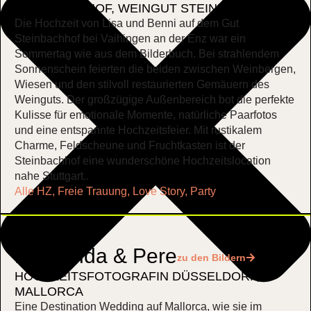
STEINBACHHOF
,
WEINGUT STEINBACHHOF
Die Hochzeit von Lisa und Benni auf dem Gut
Steinbachhof bei Vaihingen an der Enz war ein
Sommertag wie aus dem Bilderbuch. Bei strahlendem
Sonnenschein feierten die beiden zwischen Weinbergen,
Wiesen und den stilvoll restaurierten Gemäuern des
Weinguts. Der großzügige Außenbereich bot die perfekte
Kulisse für emotionale Momente, natürliche Paarfotos
und eine entspannte Hochzeitsfeier. Mit rustikalem
Charme, Feldscheune und Fruchtkasten ist der
Steinbachhof eine wunderschöne Hochzeitslocation
nahe Stuttgart..
Alle HZ
,
Freie Trauung
,
Love Story
,
Party
Margalida & Pere
zu den Bildern
HOCHZEITSFOTOGRAFIN DÜSSELDORF
,
MALLORCA
Eine Destination Wedding auf Mallorca, wie sie im