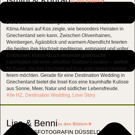
Ismini & Konrad
zu den Bildern
DESTINATION WEDDING GREECE
,
KOS
,
KTIMA
AKRANI
Die Destination Wedding von Ismini und Konrad im
Ktima Akrani auf Kos zeigte, wie besonders Heiraten in
Griechenland sein kann. Zwischen Olivenhainen,
Weinbergen, Ägäisblick und warmem Abendlicht feierten
die beiden ihre Hochzeit mediterran, entspannt und voller
Emotionen. Ktima Akrani verbindet griechische
Leichtigkeit mit einer stilvollen Outdoor-Location – perfekt
für Paare, die ihre Hochzeit auf Kos unter freiem Himmel
feiern möchten. Gerade für eine Destination Wedding in
Griechenland bietet die Insel Kos eine traumhafte Kulisse
aus Sonne, Meer, Natur und südlicher Lebensfreude.
Alle HZ
,
Destination Wedding
,
Love Story
Lisa & Benni
zu den Bildern
HOCHZEITSFOTOGRAFIN DÜSSELDORF
,